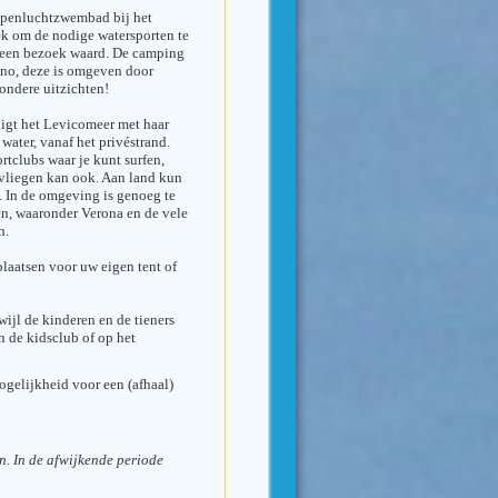
openluchtzwembad bij het
ek om de nodige watersporten te
g een bezoek waard. De camping
tino, deze is omgeven door
ondere uitzichten!
 ligt het Levicomeer met haar
 water, vanaf het privéstrand.
rtclubs waar je kunt surfen,
avliegen kan ook. Aan land kun
. In de omgeving is genoeg te
den, waaronder Verona en de vele
n.
laatsen voor uw eigen tent of
rwijl de kinderen en de tieners
 de kidsclub of op het
ogelijkheid voor een (afhaal)
en. In de afwijkende periode