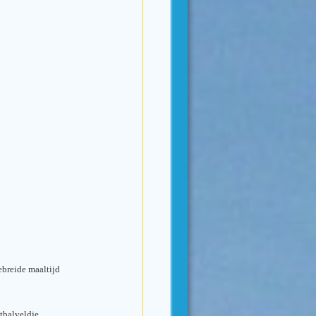
ebreide maaltijd
etbalveldje