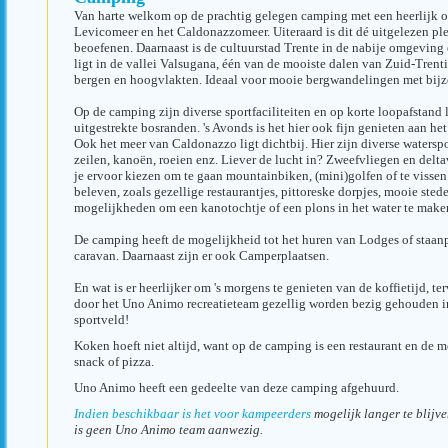
Van harte welkom op de prachtig gelegen camping met een heerlijk 
Levicomeer en het Caldonazzomeer. Uiteraard is dit dé uitgelezen pl
beoefenen. Daarnaast is de cultuurstad Trente in de nabije omgevin
ligt in de vallei Valsugana, één van de mooiste dalen van Zuid-Tren
bergen en hoogvlakten. Ideaal voor mooie bergwandelingen met bijz
Op de camping zijn diverse sportfaciliteiten en op korte loopafstand
uitgestrekte bosranden. 's Avonds is het hier ook fijn genieten aan het
Ook het meer van Caldonazzo ligt dichtbij. Hier zijn diverse waterspo
zeilen, kanoën, roeien enz. Liever de lucht in? Zweefvliegen en delt
je ervoor kiezen om te gaan mountainbiken, (mini)golfen of te vissen
beleven, zoals gezellige restaurantjes, pittoreske dorpjes, mooie ste
mogelijkheden om een kanotochtje of een plons in het water te make
De camping heeft de mogelijkheid tot het huren van Lodges of staanp
caravan. Daarnaast zijn er ook Camperplaatsen.
En wat is er heerlijker om 's morgens te genieten van de koffietijd, te
door het Uno Animo recreatieteam gezellig worden bezig gehouden in
sportveld!
Koken hoeft niet altijd, want op de camping is een restaurant en de m
snack of pizza.
Uno Animo heeft een gedeelte van deze camping afgehuurd.
Indien
beschikbaar
is het voor kampeerders
mogelijk langer te blijv
is geen Uno Animo team aanwezig.