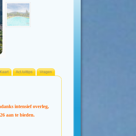
Kaart
Act./uittips
Vragen
danks intensief overleg,
6 aan te bieden.