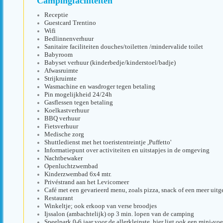
Campingfaciliteiten
Receptie
Guestcard Trentino
Wifi
Bedlinnenverhuur
Sanitaire faciliteiten douches/toiletten /mindervalide toilet
Babyroom
Babyset verhuur (kinderbedje/kinderstoel/badje)
Afwasruimte
Strijkruimte
Wasmachine en wasdroger tegen betaling
Pin mogelijkheid 24/24h
Gasflessen tegen betaling
Koelkastverhuur
BBQ verhuur
Fietsverhuur
Medische zorg
Shuttledienst met het toeristentreintje ,Puffetto'
Informatiepunt over activiteiten en uitstapjes in de omgeving
Nachtbewaker
Openluchtzwembad
Kinderzwembad 6x4 mtr.
Privéstrand aan het Levicomeer
Café met een gevarieerd menu, zoals pizza, snack of een meer uitg
Restaurant
Winkeltje; ook erkoop van verse broodjes
Ijssalon (ambachtelijk) op 3 min. lopen van de camping
Speelpark 0-6 jaar voor de allerkleinste, hier ligt ook een mini-vo