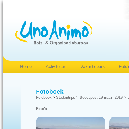
Home
Activiteiten
Vakantiepark
Foto'
Fotoboek
Fotoboek
>
Stedentrips
>
Boedapest 19 maart 2019
>
Foto's